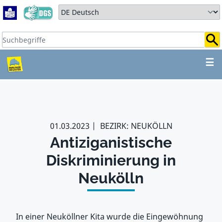
Zum Hauptbereich springen
Zum Hauptmenü springen
Sprache auswählen:
Suchbegriffe:
ZUM HAUPTBEREICH SPR
☰
01.03.2023
BEZIRK: NEUKÖLLN
Antiziganistische
Diskriminierung in
Neukölln
In einer Neuköllner Kita wurde die Eingewöhnung