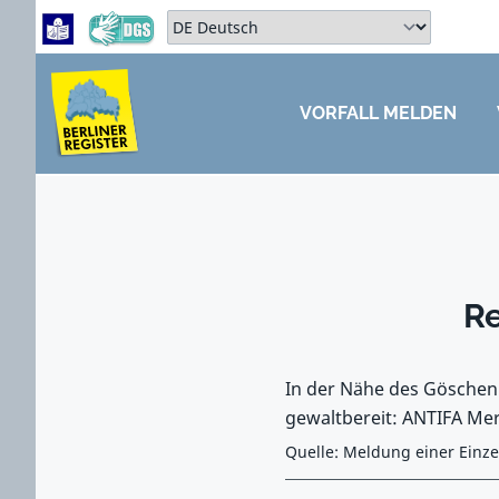
Zum Hauptbereich springen
Zum Hauptmenü springen
Sprache auswählen:
VORFALL MELDEN
ZUM HAUPTBEREICH SPRINGEN
Re
In der Nähe des Göschenp
gewaltbereit: ANTIFA Mer
Quelle: Meldung einer Einz