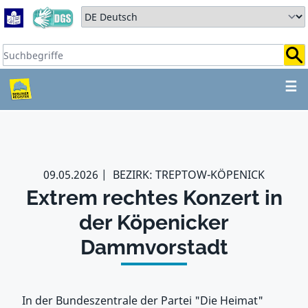
Zum Hauptbereich springen
Zum Hauptmenü springen
Sprache auswählen:
Suchbegriffe:
ZUM HAUPTBEREICH SPR
☰
09.05.2026
BEZIRK: TREPTOW-KÖPENICK
Extrem rechtes Konzert in
der Köpenicker
Dammvorstadt
In der Bundeszentrale der Partei "Die Heimat"