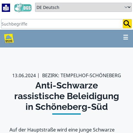
Zum Hauptbereich springen
Zum Hauptmenü springen
Sprache auswählen:
Suchbegriffe:
ZUM HAUPTBEREICH SPR
☰
13.06.2024
BEZIRK: TEMPELHOF-SCHÖNEBERG
Anti-Schwarze
rassistische Beleidigung
in Schöneberg-Süd
Auf der Hauptstraße wird eine junge Schwarze