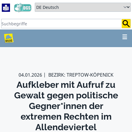
Zum Hauptbereich springen
Zum Hauptmenü springen
Sprache auswählen:
Suchbegriffe:
ZUM HAUPTBEREICH SPR
☰
04.01.2026
BEZIRK: TREPTOW-KÖPENICK
Aufkleber mit Aufruf zu
Gewalt gegen politische
Gegner*innen der
extremen Rechten im
Allendeviertel