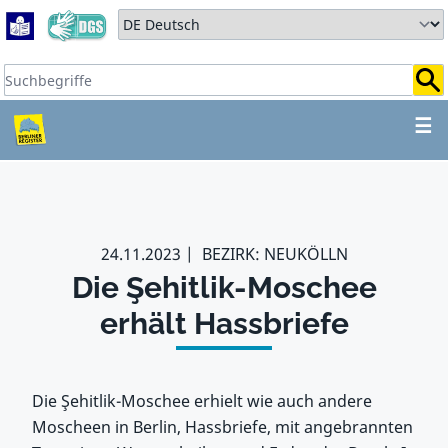
Zum Hauptbereich springen
Zum Hauptmenü springen
Sprache auswählen:
Suchbegriffe:
ZUM HAUPTBEREICH SPR
☰
24.11.2023
BEZIRK: NEUKÖLLN
Die Şehitlik-Moschee
erhält Hassbriefe
Die Şehitlik-Moschee erhielt wie auch andere
Moscheen in Berlin, Hassbriefe, mit angebrannten