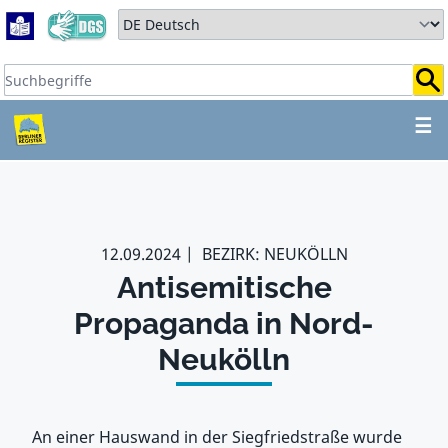
Zum Hauptbereich springen
Zum Hauptmenü springen
Sprache auswählen:
Suchbegriffe:
ZUM HAUPTBEREICH SPR
☰
12.09.2024
BEZIRK: NEUKÖLLN
Antisemitische
Propaganda in Nord-
Neukölln
An einer Hauswand in der Siegfriedstraße wurde