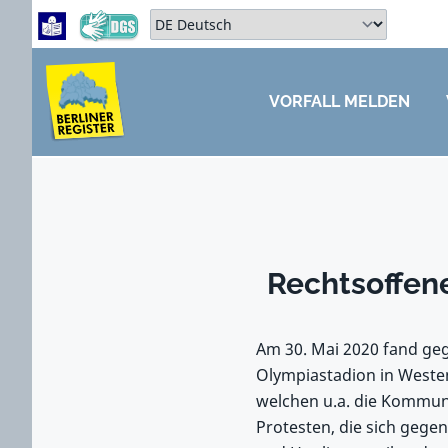
Zum Hauptbereich springen
Zum Hauptmenü springen
Sprache auswählen:
VORFALL MELDEN
ZUM HAUPTBEREICH SPRINGEN
Rechtsoffen
Am 30. Mai 2020 fand ge
Olympiastadion in Westen
welchen u.a. die Kommun
Protesten, die sich geg