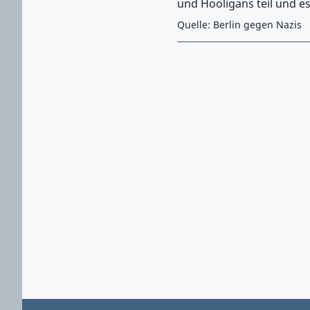
und Hooligans teil und e
Quelle: Berlin gegen Nazis
Zurück zu Hauptmenü springen
Zurück zu Hauptbereich springen