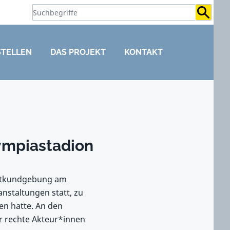
Suchb
STELLEN
DAS PROJEKT
KONTAKT
ympiastadion
taktkundgebung am
nstaltungen statt, zu
en hatte. An den
r rechte Akteur*innen