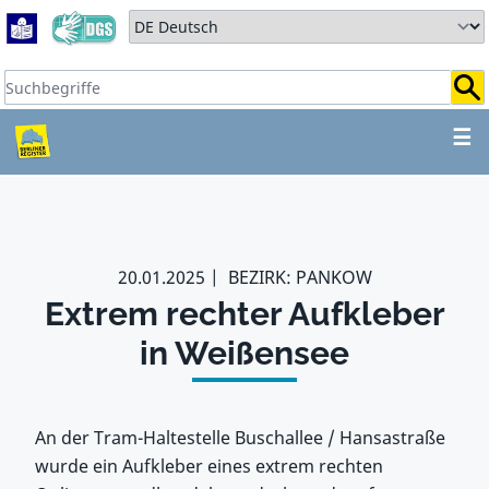
Zum Hauptbereich springen
Zum Hauptmenü springen
Sprache auswählen:
Suchbegriffe:
ZUM HAUPTBEREICH SPR
☰
20.01.2025
BEZIRK: PANKOW
Extrem rechter Aufkleber
in Weißensee
An der Tram-Haltestelle Buschallee / Hansastraße
wurde ein Aufkleber eines extrem rechten