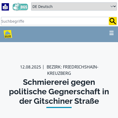
Zum Hauptbereich springen
Zum Hauptmenü springen
Sprache auswählen:
Suchbegriffe:
ZUM HAUPTBEREICH SPR
☰
12.08.2025
BEZIRK: FRIEDRICHSHAIN-
KREUZBERG
Schmiererei gegen
politische Gegnerschaft in
der Gitschiner Straße