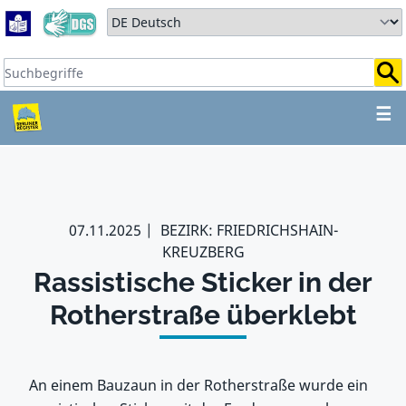
Zum Hauptbereich springen
Zum Hauptmenü springen
Sprache auswählen:
Suchbegriffe:
ZUM HAUPTBEREICH SPR
☰
07.11.2025
BEZIRK: FRIEDRICHSHAIN-
KREUZBERG
Rassistische Sticker in der
Rotherstraße überklebt
An einem Bauzaun in der Rotherstraße wurde ein