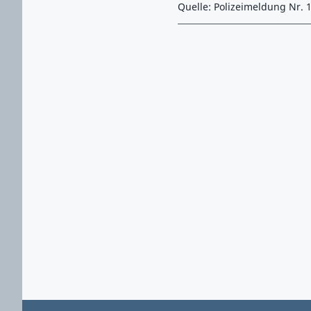
Quelle: Polizeimeldung Nr. 
Zurück zu Hauptmenü springen
Zurück zu Hauptbereich springen