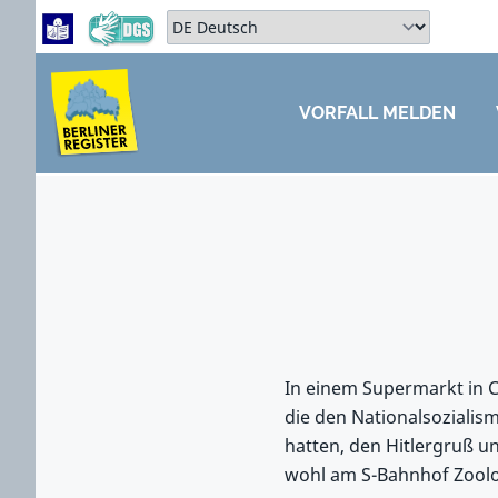
Zum Hauptbereich springen
Zum Hauptmenü springen
Sprache auswählen:
VORFALL MELDEN
ZUM HAUPTBEREICH SPRINGEN
In einem Supermarkt in C
die den Nationalsozialism
hatten, den Hitlergruß un
wohl am S-Bahnhof Zoolo