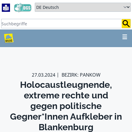
Zum Hauptbereich springen
Zum Hauptmenü springen
Sprache auswählen:
Suchbegriffe:
ZUM HAUPTBEREICH SPR
☰
27.03.2024
BEZIRK: PANKOW
Holocaustleugnende,
extreme rechte und
gegen politische
Gegner*Innen Aufkleber in
Blankenburg