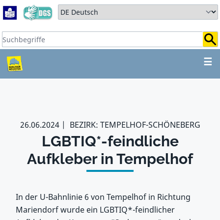
Zum Hauptbereich springen
Zum Hauptmenü springen
Sprache auswählen:
Suchbegriffe:
ZUM HAUPTBEREICH SPR
☰
26.06.2024
BEZIRK: TEMPELHOF-SCHÖNEBERG
LGBTIQ*-feindliche
Aufkleber in Tempelhof
In der U-Bahnlinie 6 von Tempelhof in Richtung
Mariendorf wurde ein LGBTIQ*-feindlicher