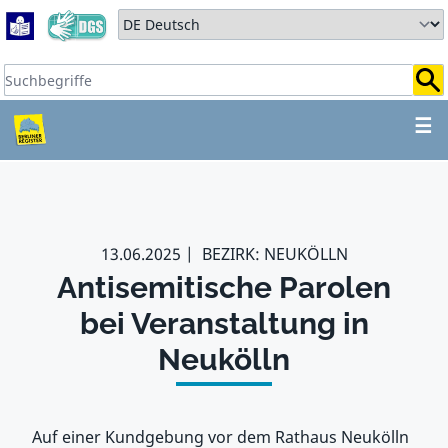
Zum Hauptbereich springen
Zum Hauptmenü springen
Sprache auswählen:
Suchbegriffe:
ZUM HAUPTBEREICH SPR
☰
13.06.2025
BEZIRK: NEUKÖLLN
Antisemitische Parolen
bei Veranstaltung in
Neukölln
Auf einer Kundgebung vor dem Rathaus Neukölln