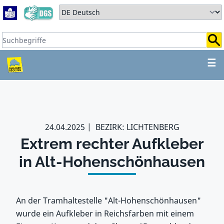
Zum Hauptbereich springen
Zum Hauptmenü springen
Sprache auswählen:
Suchbegriffe:
ZUM HAUPTBEREICH SPR
☰
24.04.2025
BEZIRK: LICHTENBERG
Extrem rechter Aufkleber
in Alt-Hohenschönhausen
An der Tramhaltestelle "Alt-Hohenschönhausen"
wurde ein Aufkleber in Reichsfarben mit einem