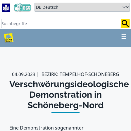
Zum Hauptbereich springen
Zum Hauptmenü springen
Sprache auswählen:
Suchbegriffe:
ZUM HAUPTBEREICH SPR
☰
04.09.2023
BEZIRK: TEMPELHOF-SCHÖNEBERG
Verschwörungsideologische
Demonstration in
Schöneberg-Nord
Eine Demonstration sogenannter