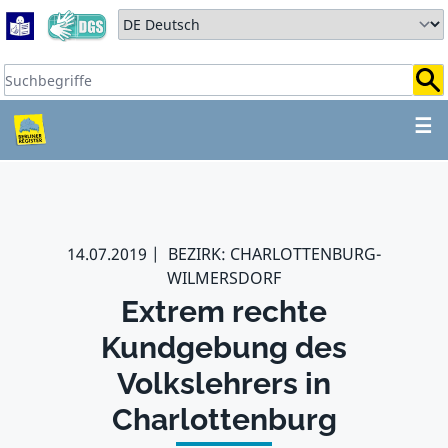
Zum Hauptbereich springen
Zum Hauptmenü springen
Sprache auswählen:
Suchbegriffe:
ZUM HAUPTBEREICH SPR
☰
14.07.2019
BEZIRK: CHARLOTTENBURG-
WILMERSDORF
Extrem rechte
Kundgebung des
Volkslehrers in
Charlottenburg