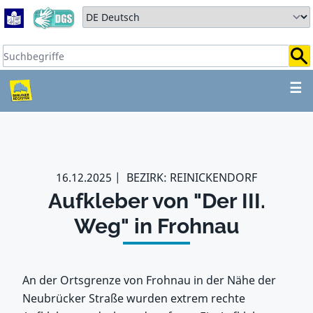
Zum Hauptbereich springen
Zum Hauptmenü springen
Sprache auswählen:
Suchbegriffe:
ZUM HAUPTBEREICH SPR
☰
16.12.2025
BEZIRK: REINICKENDORF
Aufkleber von "Der III.
Weg" in Frohnau
An der Ortsgrenze von Frohnau in der Nähe der
Neubrücker Straße wurden extrem rechte