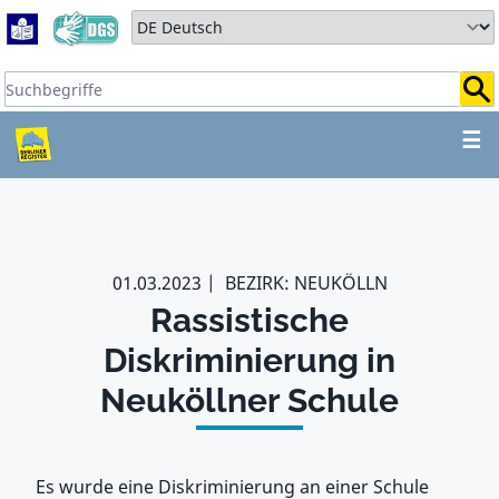
Zum Hauptbereich springen
Zum Hauptmenü springen
Sprache auswählen:
Suchbegriffe:
ZUM HAUPTBEREICH SPR
☰
01.03.2023
BEZIRK: NEUKÖLLN
Rassistische
Diskriminierung in
Neuköllner Schule
Es wurde eine Diskriminierung an einer Schule