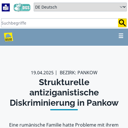
Zum Hauptbereich springen
Zum Hauptmenü springen
Sprache auswählen:
Suchbegriffe:
ZUM HAUPTBEREICH SPR
☰
19.04.2025
BEZIRK: PANKOW
Strukturelle
antiziganistische
Diskriminierung in Pankow
Eine rumänische Familie hatte Probleme mit ihrem