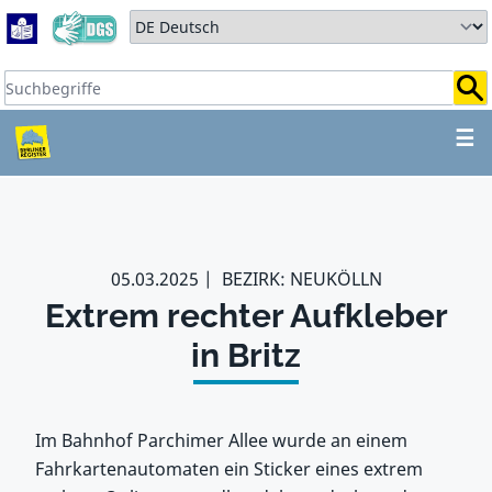
Zum Hauptbereich springen
Zum Hauptmenü springen
Sprache auswählen:
Suchbegriffe:
ZUM HAUPTBEREICH SPR
☰
05.03.2025
BEZIRK: NEUKÖLLN
Extrem rechter Aufkleber
in Britz
Im Bahnhof Parchimer Allee wurde an einem
Fahrkartenautomaten ein Sticker eines extrem