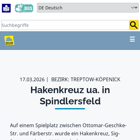
Zum Hauptbereich springen
Zum Hauptmenü springen
Sprache auswählen:
Suchbegriffe:
ZUM HAUPTBEREICH SPR
☰
17.03.2026
BEZIRK: TREPTOW-KÖPENICK
Hakenkreuz ua. in
Spindlersfeld
Auf einem Spielplatz zwischen Ottomar-Geschke-
Str. und Färberstr. wurde ein Hakenkreuz, Sig-