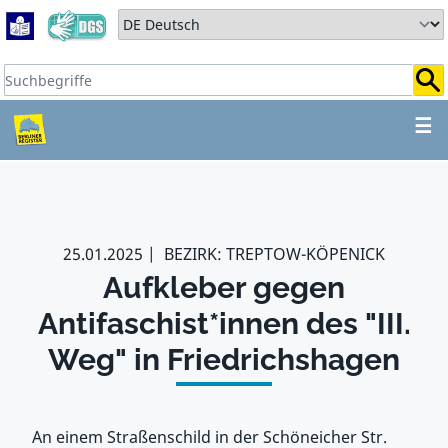
Zum Hauptbereich springen
Zum Hauptmenü springen
Sprache auswählen:
Suchbegriffe:
ZUM HAUPTBEREICH SPR
☰
25.01.2025
BEZIRK: TREPTOW-KÖPENICK
Aufkleber gegen
Antifaschist*innen des "III.
Weg" in Friedrichshagen
An einem Straßenschild in der Schöneicher Str.