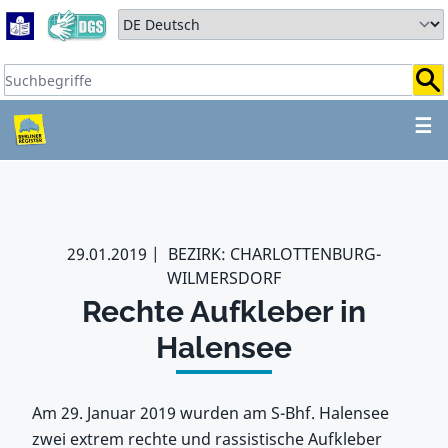
Zum Hauptbereich springen
Zum Hauptmenü springen
Sprache auswählen:
Suchbegriffe:
ZUM HAUPTBEREICH SPR
☰
29.01.2019
BEZIRK: CHARLOTTENBURG-
WILMERSDORF
Rechte Aufkleber in
Halensee
Am 29. Januar 2019 wurden am S-Bhf. Halensee
zwei extrem rechte und rassistische Aufkleber