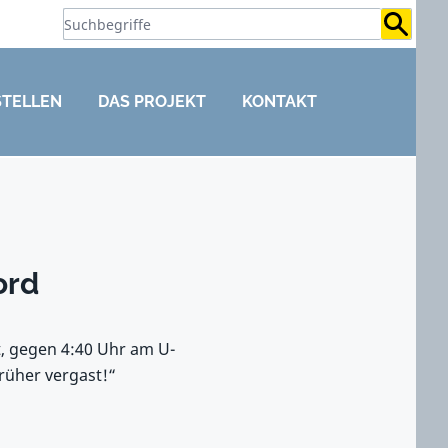
Suchb
STELLEN
DAS PROJEKT
KONTAKT
ord
t, gegen 4:40 Uhr am U-
rüher vergast!“