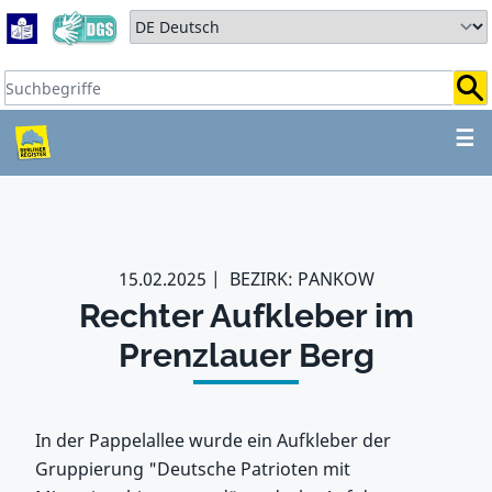
Zum Hauptbereich springen
Zum Hauptmenü springen
Sprache auswählen:
Suchbegriffe:
ZUM HAUPTBEREICH SPR
☰
15.02.2025
BEZIRK: PANKOW
Rechter Aufkleber im
Prenzlauer Berg
In der Pappelallee wurde ein Aufkleber der
Gruppierung "Deutsche Patrioten mit