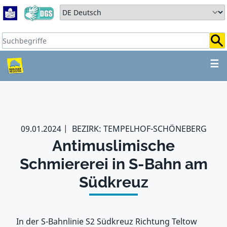
Zum Hauptbereich springen
Zum Hauptmenü springen
Sprache auswählen:
Suchbegriffe:
ZUM HAUPTBEREICH SPR
☰
09.01.2024
BEZIRK: TEMPELHOF-SCHÖNEBERG
Antimuslimische
Schmiererei in S-Bahn am
Südkreuz
In der S-Bahnlinie S2 Südkreuz Richtung Teltow