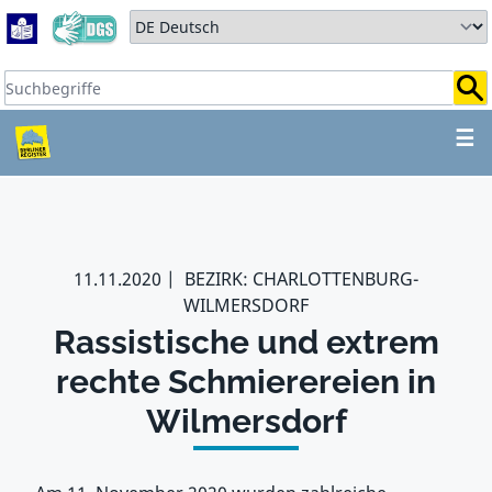
Zum Hauptbereich springen
Zum Hauptmenü springen
Sprache auswählen:
Suchbegriffe:
ZUM HAUPTBEREICH SPR
☰
11.11.2020
BEZIRK: CHARLOTTENBURG-
WILMERSDORF
Rassistische und extrem
rechte Schmierereien in
Wilmersdorf