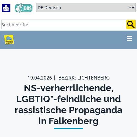
Zum Hauptbereich springen
Zum Hauptmenü springen
Sprache auswählen:
Suchbegriffe:
ZUM HAUPTBEREICH SPR
☰
19.04.2026
BEZIRK: LICHTENBERG
NS-verherrlichende,
LGBTIQ*-feindliche und
rassistische Propaganda
in Falkenberg