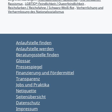
Rassismus
,
LGBTIQ*-Feindlichkeit / Queerfeindlichkeit
,
Reichsfarben / Reichsfahne / Schwarz-Weiß-Rot
,
Verherrlichung und
Verharmlosung des Nationalsozialismus
Zurück zu Hauptmenü springen
Zurück zu Hauptbereich springen
Anlaufstelle finden
Anlaufstelle werden
Beratungsstelle finden
Glossar
Pressespiegel
Finanzierung und Fördermittel
Transparenz
Jobs und Praktika
Netiquette
Seitenübersicht
Datenschutz
Impressum