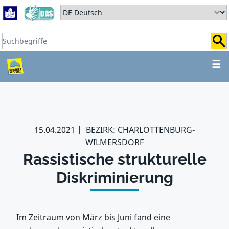
Zum Hauptbereich springen
Zum Hauptmenü springen
Sprache auswählen:
Suchbegriffe:
ZUM HAUPTBEREICH SPR
☰
15.04.2021
BEZIRK: CHARLOTTENBURG-
WILMERSDORF
Rassistische strukturelle
Diskriminierung
Im Zeitraum von März bis Juni fand eine