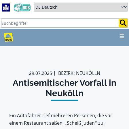
Zum Hauptbereich springen
Zum Hauptmenü springen
Sprache auswählen:
Suchbegriffe:
ZUM HAUPTBEREICH SPR
☰
29.07.2025
BEZIRK: NEUKÖLLN
Antisemitischer Vorfall in
Neukölln
Ein Autofahrer rief mehreren Personen, die vor
einem Restaurant saßen, „Scheiß Juden“ zu.