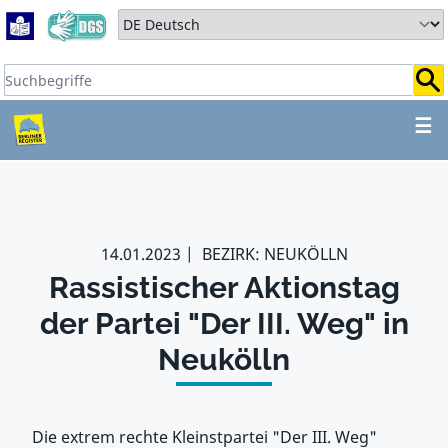
Zum Hauptbereich springen
Zum Hauptmenü springen
Sprache auswählen:
Suchbegriffe:
ZUM HAUPTBEREICH SPR
☰
14.01.2023
BEZIRK: NEUKÖLLN
Rassistischer Aktionstag
der Partei "Der III. Weg" in
Neukölln
Die extrem rechte Kleinstpartei "Der III. Weg"