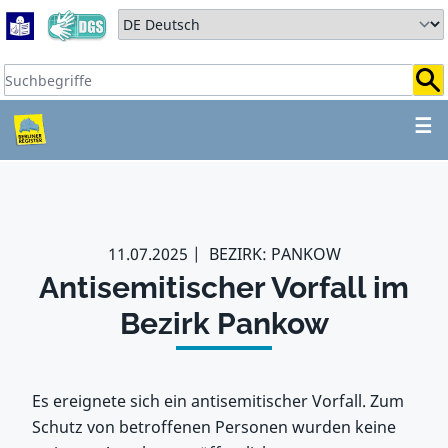
Zum Hauptbereich springen
Zum Hauptmenü springen
Sprache auswählen:
Suchbegriffe:
ZUM HAUPTBEREICH SPR
☰
11.07.2025
BEZIRK: PANKOW
Antisemitischer Vorfall im
Bezirk Pankow
Es ereignete sich ein antisemitischer Vorfall. Zum
Schutz von betroffenen Personen wurden keine