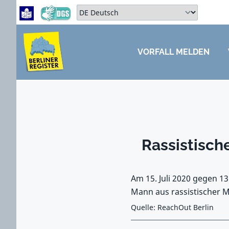
Zum Hauptbereich springen
Zum Hauptmenü springen
Sprache auswählen:
VORFALL MELDEN
ZUM HAUPTBEREICH SPRINGEN
Rassistisch
Am 15. Juli 2020 gegen 1
Mann aus rassistischer M
Quelle: ReachOut Berlin