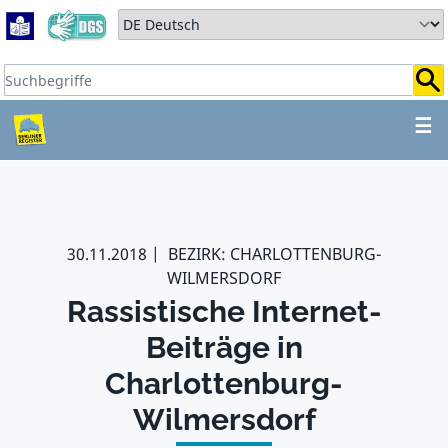
Zum Hauptbereich springen
Zum Hauptmenü springen
Sprache auswählen:
Suchbegriffe:
ZUM HAUPTBEREICH SPR
☰
30.11.2018
BEZIRK: CHARLOTTENBURG-
WILMERSDORF
Rassistische Internet-
Beiträge in
Charlottenburg-
Wilmersdorf