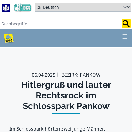
Zum Hauptbereich springen
Zum Hauptmenü springen
Sprache auswählen:
Suchbegriffe:
ZUM HAUPTBEREICH SPR
☰
06.04.2025
BEZIRK: PANKOW
Hitlergruß und lauter
Rechtsrock im
Schlosspark Pankow
Im Schlosspark hörten zwei junge Männer,