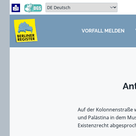
Zum Hauptbereich springen
Zum Hauptmenü springen
Sprache auswählen:
VORFALL MELDEN
ZUM HAUPTBEREICH SPRINGEN
An
Auf der Kolonnenstraße w
und Palästina in dem Must
Existenzrecht abgesproc