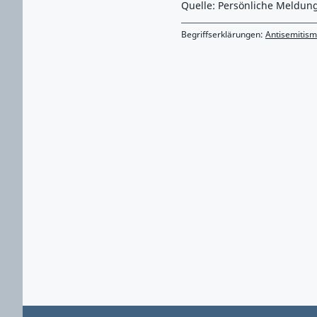
Quelle: Persönliche Meldun
Begriffserklärungen:
Antisemitis
Zurück zu Hauptmenü springen
Zurück zu Hauptbereich springen