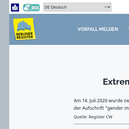
Zum Hauptbereich springen
Zum Hauptmenü springen
Sprache auswählen:
VORFALL MELDEN
ZUM HAUPTBEREICH SPRINGEN
Extrem
Am 14. Juli 2020 wurde z
der Aufschrift "gender m
Quelle: Register CW