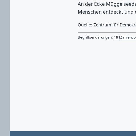
An der Ecke Müggelseeda
Menschen entdeckt und e
Quelle: Zentrum für Demokr
Begriffserklärungen:
18 (Zahlenco
Zurück zu Hauptmenü springen
Zurück zu Hauptbereich springen