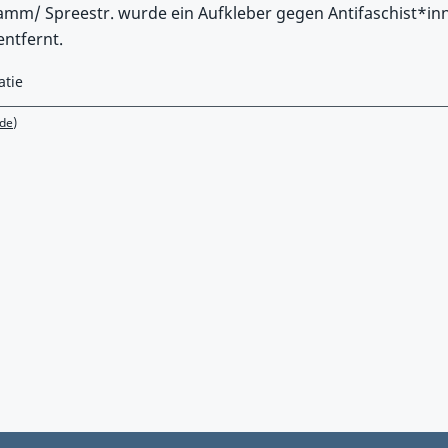
mm/ Spreestr. wurde ein Aufkleber gegen Antifaschist*in
ntfernt.
atie
de)