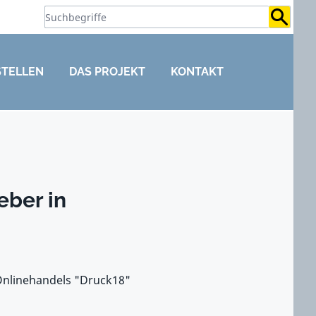
Suchb
STELLEN
DAS PROJEKT
KONTAKT
eber in
 Onlinehandels "Druck18"