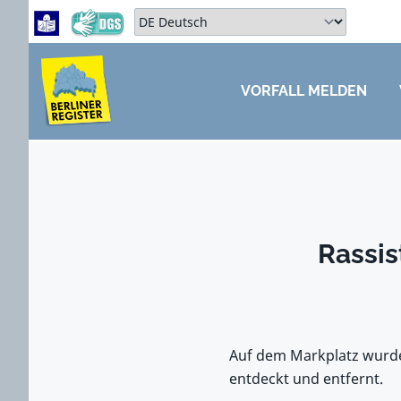
Zum Hauptbereich springen
Zum Hauptmenü springen
Sprache auswählen:
VORFALL MELDEN
ZUM HAUPTBEREICH SPRINGEN
Rassis
Auf dem Markplatz wurde
entdeckt und entfernt.