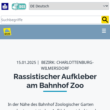
Zum Hauptbereich springen
Zum Hauptmenü springen
Sprache auswählen:
Suchbegriffe:
ZUM HAUPTBEREICH SPR
☰
15.01.2025
BEZIRK: CHARLOTTENBURG-
WILMERSDORF
Rassistischer Aufkleber
am Bahnhof Zoo
In der Nähe des Bahnhof Zoologischer Garten