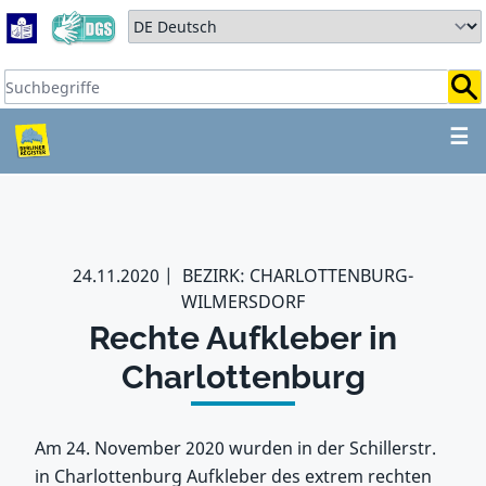
Zum Hauptbereich springen
Zum Hauptmenü springen
Sprache auswählen:
Suchbegriffe:
ZUM HAUPTBEREICH SPR
☰
24.11.2020
BEZIRK: CHARLOTTENBURG-
WILMERSDORF
Rechte Aufkleber in
Charlottenburg
Am 24. November 2020 wurden in der Schillerstr.
in Charlottenburg Aufkleber des extrem rechten