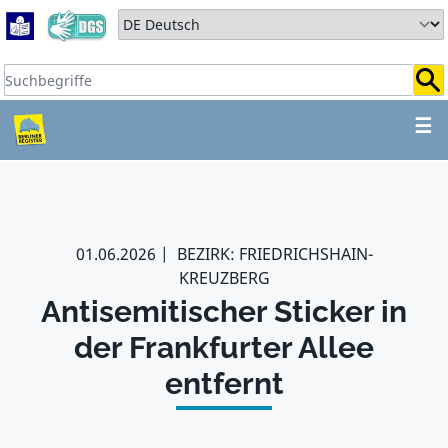
Zum Hauptbereich springen
Zum Hauptmenü springen
Sprache auswählen:
Suchbegriffe:
ZUM HAUPTBEREICH SPR
☰
01.06.2026
BEZIRK: FRIEDRICHSHAIN-
KREUZBERG
Antisemitischer Sticker in
der Frankfurter Allee
entfernt