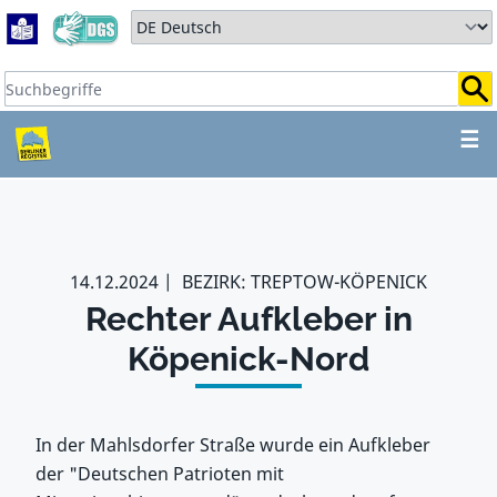
Zum Hauptbereich springen
Zum Hauptmenü springen
Sprache auswählen:
Suchbegriffe:
ZUM HAUPTBEREICH SPR
☰
14.12.2024
BEZIRK: TREPTOW-KÖPENICK
Rechter Aufkleber in
Köpenick-Nord
In der Mahlsdorfer Straße wurde ein Aufkleber
der "Deutschen Patrioten mit