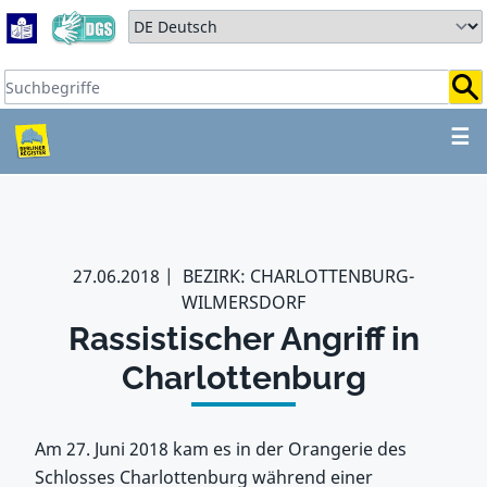
Zum Hauptbereich springen
Zum Hauptmenü springen
Sprache auswählen:
Suchbegriffe:
ZUM HAUPTBEREICH SPR
☰
27.06.2018
BEZIRK: CHARLOTTENBURG-
WILMERSDORF
Rassistischer Angriff in
Charlottenburg
Am 27. Juni 2018 kam es in der Orangerie des
Schlosses Charlottenburg während einer