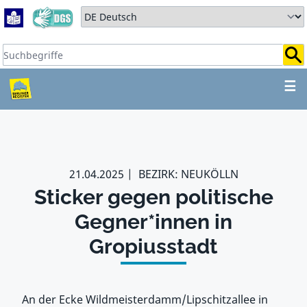
Zum Hauptbereich springen
Zum Hauptmenü springen
Sprache auswählen:
Suchbegriffe:
ZUM HAUPTBEREICH SPR
☰
21.04.2025
BEZIRK: NEUKÖLLN
Sticker gegen politische
Gegner*innen in
Gropiusstadt
An der Ecke Wildmeisterdamm/Lipschitzallee in