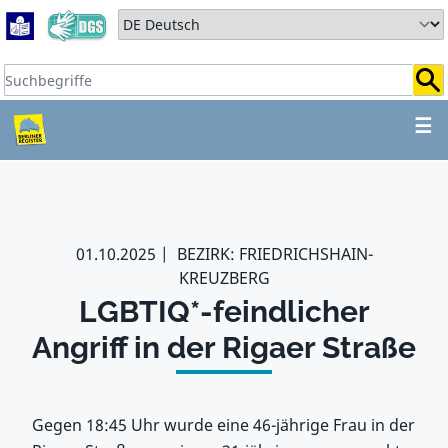
Zum Hauptbereich springen
Zum Hauptmenü springen
Sprache auswählen:
Suchbegriffe:
ZUM HAUPTBEREICH SPR
☰
01.10.2025
BEZIRK: FRIEDRICHSHAIN-
KREUZBERG
LGBTIQ*-feindlicher
Angriff in der Rigaer Straße
Gegen 18:45 Uhr wurde eine 46-jährige Frau in der