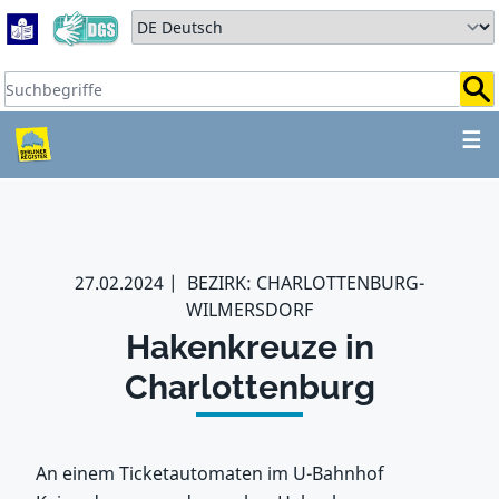
Zum Hauptbereich springen
Zum Hauptmenü springen
Sprache auswählen:
Suchbegriffe:
ZUM HAUPTBEREICH SPR
☰
27.02.2024
BEZIRK: CHARLOTTENBURG-
WILMERSDORF
Hakenkreuze in
Charlottenburg
An einem Ticketautomaten im U-Bahnhof