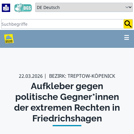
Zum Hauptbereich springen
Zum Hauptmenü springen
Sprache auswählen:
Suchbegriffe:
ZUM HAUPTBEREICH SPR
☰
22.03.2026
BEZIRK: TREPTOW-KÖPENICK
Aufkleber gegen
politische Gegner*innen
der extremen Rechten in
Friedrichshagen