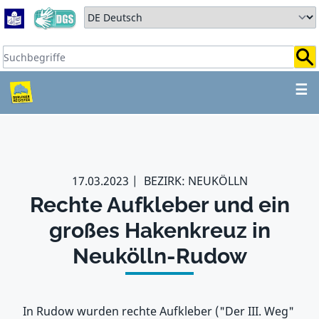
Zum Hauptbereich springen
Zum Hauptmenü springen
Sprache auswählen:
Suchbegriffe:
ZUM HAUPTBEREICH SPR
☰
17.03.2023
BEZIRK: NEUKÖLLN
Rechte Aufkleber und ein
großes Hakenkreuz in
Neukölln-Rudow
In Rudow wurden rechte Aufkleber ("Der III. Weg"